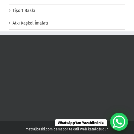
Tişört Baskı
Atkı Kaşkol İmalatı
WhatsApp'tan Yazabilrsiniz.
metrajbaski.com demspor tekstil web kataloğudur.